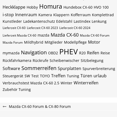
Homura
Heckklappe
Hobby
Hundebox CX-60
HVO 100
i-stop
Innenraum
Kamera
Klappern
Kofferraum
Komplettrad
Kunstleder
Ladekantenschutz Edelstahl
Lastindex
Lenkung
Lieferzeit CX-60
Lieferzeit CX-60 2023
Lieferzeit CX-60 2024
Mazda CX-60
mazda
Lieferzeit Mazda CX-60
Mazda CX-60 Forum
Motor
Mildhybrid
Mitglieder
Modellpflege
Mazda Forum
PHEV
Navigation
Reifen
mymazda
OBD2
R20
Reise
Rückfahrkamera
Rückrufe
Scheibenwischer
Sitzbelegung
Sommerreifen
Software
Spurplatten
Spurverbreiterung
Treffen
Türen
urlaub
Steuergerät
SW
Test
TOYO
Tuning
Winterreifen
Verbrauchstest Mazda CX-60 2.5
Winter
Zubehör Tuning
Mazda CX-60 Forum & CX-80 Forum