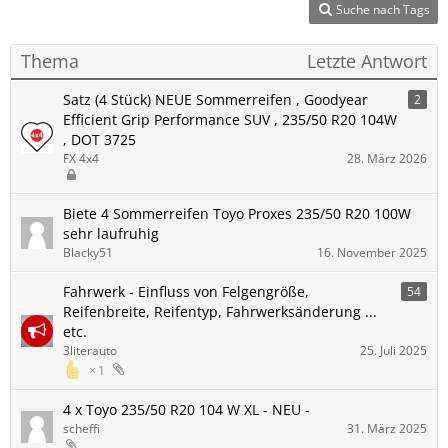
Suche nach Tags
Thema
Letzte Antwort
Satz (4 Stück) NEUE Sommerreifen , Goodyear
2
Efficient Grip Performance SUV , 235/50 R20 104W
, DOT 3725
FX 4x4
28. März 2026
Biete 4 Sommerreifen Toyo Proxes 235/50 R20 100W
sehr laufruhig
Blacky51
16. November 2025
Fahrwerk - Einfluss von Felgengröße,
54
Reifenbreite, Reifentyp, Fahrwerksänderung ...
etc.
3literauto
25. Juli 2025
1
4 x Toyo 235/50 R20 104 W XL - NEU -
scheffi
31. März 2025