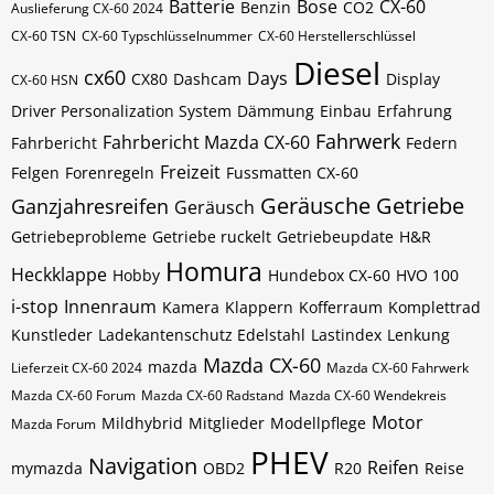
Batterie
Bose
CX-60
Benzin
CO2
Auslieferung CX-60 2024
CX-60​​​​ TSN
CX-60​​​​ Typschlüsselnummer
CX-60​​​​​ Herstellerschlüssel
Diesel
cx60
Days
CX80
Dashcam
Display
CX-60​​​​​ HSN
Driver Personalization System
Dämmung
Einbau
Erfahrung
Fahrwerk
Fahrbericht Mazda CX-60
Fahrbericht
Federn
Freizeit
Felgen
Forenregeln
Fussmatten CX-60
Geräusche
Getriebe
Ganzjahresreifen
Geräusch
Getriebeprobleme
Getriebe ruckelt
Getriebeupdate
H&R
Homura
Heckklappe
Hobby
Hundebox CX-60
HVO 100
i-stop
Innenraum
Kamera
Klappern
Kofferraum
Komplettrad
Kunstleder
Ladekantenschutz Edelstahl
Lastindex
Lenkung
Mazda CX-60
mazda
Lieferzeit CX-60 2024
Mazda CX-60 Fahrwerk
Mazda CX-60 Forum
Mazda CX-60 Radstand
Mazda CX-60 Wendekreis
Motor
Mildhybrid
Mitglieder
Modellpflege
Mazda Forum
PHEV
Navigation
Reifen
mymazda
OBD2
R20
Reise