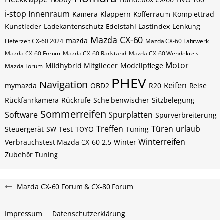
i-stop
Innenraum
Kamera
Klappern
Kofferraum
Komplettrad
Kunstleder
Ladekantenschutz Edelstahl
Lastindex
Lenkung
Mazda CX-60
mazda
Lieferzeit CX-60 2024
Mazda CX-60 Fahrwerk
Mazda CX-60 Forum
Mazda CX-60 Radstand
Mazda CX-60 Wendekreis
Motor
Mildhybrid
Mitglieder
Modellpflege
Mazda Forum
PHEV
Navigation
Reifen
mymazda
OBD2
R20
Reise
Rückfahrkamera
Rückrufe
Scheibenwischer
Sitzbelegung
Sommerreifen
Software
Spurplatten
Spurverbreiterung
Treffen
Türen
urlaub
Steuergerät
SW
Test
TOYO
Tuning
Winterreifen
Verbrauchstest Mazda CX-60 2.5
Winter
Zubehör Tuning
Mazda CX-60 Forum & CX-80 Forum
Impressum
Datenschutzerklärung