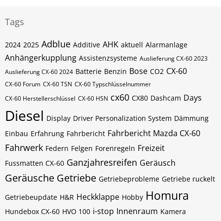
Tags
Adblue
AHK
2024
2025
Additive
aktuell
Alarmanlage
Anhängerkupplung
Assistenzsysteme
Auslieferung CX-60 2023
Bose
CX-60
Batterie
Benzin
CO2
Auslieferung CX-60 2024
CX-60 Forum
CX-60​​​​ TSN
CX-60​​​​ Typschlüsselnummer
cx60
Days
CX80
Dashcam
CX-60​​​​​ Herstellerschlüssel
CX-60​​​​​ HSN
Diesel
Display
Driver Personalization System
Dämmung
Fahrbericht Mazda CX-60
Einbau
Erfahrung
Fahrbericht
Fahrwerk
Freizeit
Federn
Felgen
Forenregeln
Ganzjahresreifen
Geräusch
Fussmatten CX-60
Geräusche
Getriebe
Getriebeprobleme
Getriebe ruckelt
Homura
Heckklappe
Getriebeupdate
H&R
Hobby
i-stop
Innenraum
Hundebox CX-60
HVO 100
Kamera