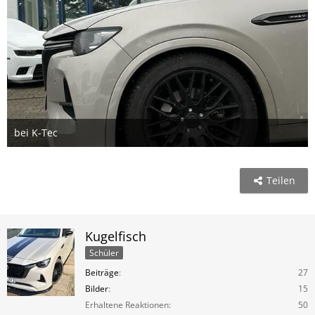
bei K-Tec
25. Juni 2024
1
Teilen
Kugelfisch
Schüler
Beiträge
27
Bilder
15
Erhaltene Reaktionen
50