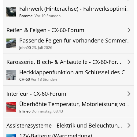
Fahrwerk (Hinterachse) - Fahrwerksoptimierung / Lösungen
Bommel
Vor 10 Stunden
Reifen & Felgen - CX-60-Forum
Passende Felgen für vorhandene Sommerreifen bzw. generelle "Bereifungsfrage".
John90
23. Juli 2026
Karosserie, Blech- & Anbauteile - CX-60-Forum
Heckklappenfunktion am Schlüssel des CX60 !?!?
CH-60
Vor 13 Stunden
Interieur - CX-60-Forum
Überhöhte Temperatur, Motorleistung vorübergehend begrenz
Inline6
Donnerstag, 08:43
Assistenzsysteme - Elektrik und Beleuchtung - CX-60-Forum
12V-Batterie (Warnmeldung)