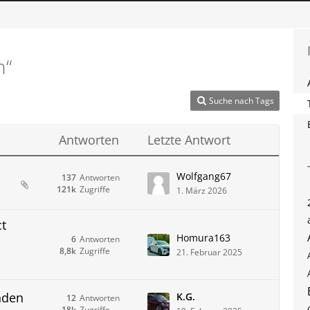
n“
Suche nach Tags
Antworten
Letzte Antwort
Wolfgang67
137
Antworten
121k
Zugriffe
1. März 2026
t
Homura163
6
Antworten
8,8k
Zugriffe
21. Februar 2025
nden
K.G.
12
Antworten
18k
Zugriffe