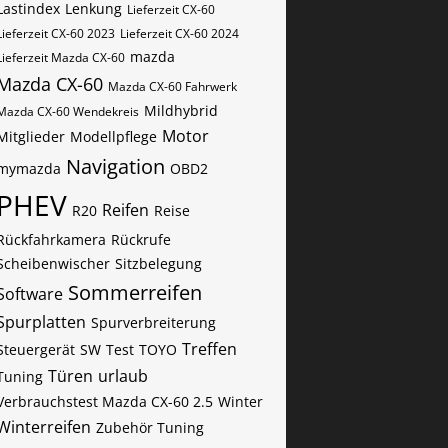
Lastindex
Lenkung
Lieferzeit CX-60
Lieferzeit CX-60 2023
Lieferzeit CX-60 2024
mazda
Lieferzeit Mazda CX-60
Mazda CX-60
Mazda CX-60 Fahrwerk
Mildhybrid
Mazda CX-60 Wendekreis
Motor
Mitglieder
Modellpflege
Navigation
mymazda
OBD2
PHEV
Reifen
R20
Reise
Rückfahrkamera
Rückrufe
Scheibenwischer
Sitzbelegung
Sommerreifen
Software
Spurplatten
Spurverbreiterung
Treffen
Steuergerät
SW
Test
TOYO
Türen
urlaub
Tuning
Verbrauchstest Mazda CX-60 2.5
Winter
Winterreifen
Zubehör Tuning