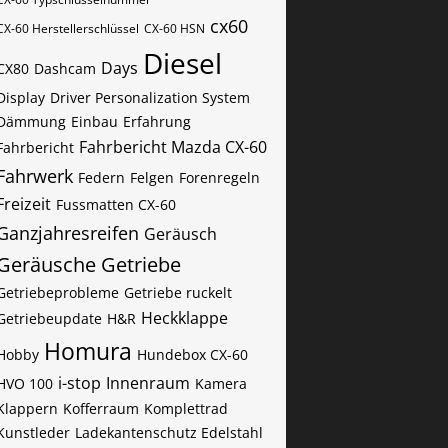
cx60
CX-60​​​​​ Herstellerschlüssel
CX-60​​​​​ HSN
Diesel
Days
CX80
Dashcam
Display
Driver Personalization System
Dämmung
Einbau
Erfahrung
Fahrbericht Mazda CX-60
Fahrbericht
Fahrwerk
Federn
Felgen
Forenregeln
Freizeit
Fussmatten CX-60
Ganzjahresreifen
Geräusch
Geräusche
Getriebe
Getriebeprobleme
Getriebe ruckelt
Heckklappe
Getriebeupdate
H&R
Homura
Hobby
Hundebox CX-60
i-stop
Innenraum
HVO 100
Kamera
Klappern
Kofferraum
Komplettrad
Kunstleder
Ladekantenschutz Edelstahl