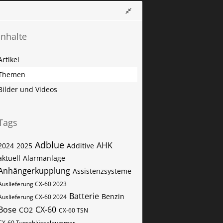
Inhalte
Artikel
Themen
Bilder und Videos
Tags
Adblue
AHK
2024
2025
Additive
aktuell
Alarmanlage
Anhängerkupplung
Assistenzsysteme
Auslieferung CX-60 2023
Batterie
Benzin
Auslieferung CX-60 2024
Bose
CX-60
CO2
CX-60​​​​ TSN
CX-60​​​​ Typschlüsselnummer