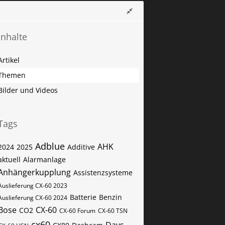
Inhalte
Artikel
Themen
Bilder und Videos
Tags
Adblue
AHK
2024
2025
Additive
aktuell
Alarmanlage
Anhängerkupplung
Assistenzsysteme
Auslieferung CX-60 2023
Batterie
Benzin
Auslieferung CX-60 2024
Bose
CX-60
CO2
CX-60 Forum
CX-60​​​​ TSN
cx60