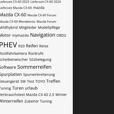
Lieferzeit CX-60 2023
Lieferzeit CX-60 2024
mazda
Lieferzeit Mazda CX-60
Mazda CX-60
Mazda CX-60 Forum
Mazda CX-60 Wendekreis
Mazda Forum
Mildhybrid
Mitglieder
Modellpflege
Navigation
Motor
mymazda
OBD2
PHEV
Reifen
R20
Reise
Rückfahrkamera
Rückrufe
Scheibenwischer
Sitzbelegung
Sommerreifen
Software
Spurplatten
Spurverbreiterung
Treffen
Steuergerät
SW
Test
TOYO
Türen
urlaub
Tuning
Verbrauchstest Mazda CX-60 2.5
Winter
Winterreifen
Zubehör Tuning