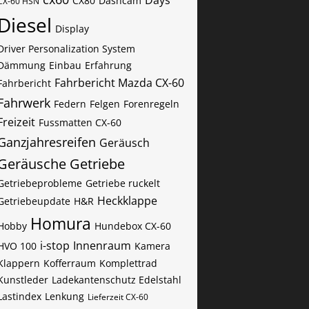
Days
CX80
Dashcam
CX-60​​​​​ HSN
Diesel
Display
Driver Personalization System
Dämmung
Einbau
Erfahrung
Fahrbericht Mazda CX-60
Fahrbericht
Fahrwerk
Federn
Felgen
Forenregeln
Freizeit
Fussmatten CX-60
Ganzjahresreifen
Geräusch
Geräusche
Getriebe
Getriebeprobleme
Getriebe ruckelt
Heckklappe
Getriebeupdate
H&R
Homura
Hobby
Hundebox CX-60
i-stop
Innenraum
HVO 100
Kamera
Klappern
Kofferraum
Komplettrad
Kunstleder
Ladekantenschutz Edelstahl
Lastindex
Lenkung
Lieferzeit CX-60