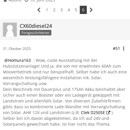
1
2
3
4
5
6
CX60diesel24
Fortgeschrittener
#51
31. Oktober 2025
Homura163
: Wow, coole Ausstattung mit der
Hubstützenanlage! Und ja, die von mir erwähnten 60Ah zum
Mooverbetrieb sind nur beispielhaft. Selber habe ich auch eine
wesentlich leistungsfähigere Installation ink. Solar,
Vorrangschaltung usw.
Dein Beschrieb mit Dauerplus und 175Ah Akku beinhaltet aber
sicher auch einen Booster oder ein Ladegerät gekoppelt mit
Landstrom und allenfalls Solar. Von diversen Zubehörfirmen
gibts dazu so kombinierte Lade-Wandler mit Vorrangschaltung
von Solar, AHK 12V und Landstrom (z.B.
Ctek D250SE
).
Selber bin ich davon abgekommen, da ich auf 24V und
Solarpanels gewechselt habe. Ist hier nicht das Thema.