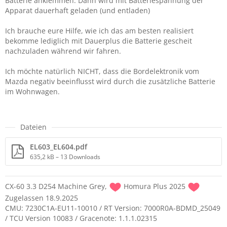
Batterie anklemmen. Dann wird mit Batteriespannung der
Apparat dauerhaft geladen (und entladen)
Ich brauche eure Hilfe, wie ich das am besten realisiert
bekomme lediglich mit Dauerplus die Batterie gescheit
nachzuladen während wir fahren.
Ich möchte natürlich NICHT, dass die Bordelektronik vom
Mazda negativ beeinflusst wird durch die zusätzliche Batterie
im Wohnwagen.
Dateien
EL603_EL604.pdf
635,2 kB – 13 Downloads
CX-60 3.3 D254 Machine Grey,
Homura Plus 2025
Zugelassen 18.9.2025
CMU: 7230C1A-EU11-10010 / RT Version: 7000R0A-BDMD_25049
/ TCU Version 10083 / Gracenote: 1.1.1.02315