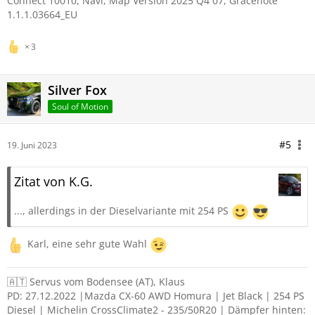
Connect 10010, Navi, Map Version 2025 Q4 07, Gracenote
1.1.1.03664_EU
3
Silver Fox
Soul of Motion
#5
19. Juni 2023
Zitat von K.G.
..., allerdings in der Dieselvariante mit 254 PS
Karl, eine sehr gute Wahl
🇦🇹 Servus vom Bodensee (AT), Klaus
PD: 27.12.2022 |Mazda CX-60 AWD Homura | Jet Black | 254 PS
Diesel | Michelin CrossClimate2 - 235/50R20 | Dämpfer hinten: