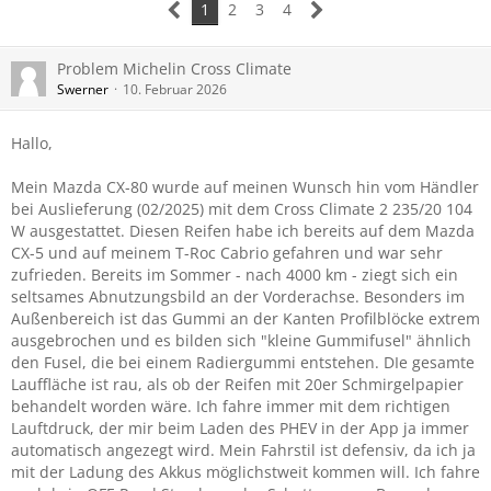
1
2
3
4
Problem Michelin Cross Climate
Swerner
10. Februar 2026
Hallo,
Mein Mazda CX-80 wurde auf meinen Wunsch hin vom Händler
bei Auslieferung (02/2025) mit dem Cross Climate 2 235/20 104
W ausgestattet. Diesen Reifen habe ich bereits auf dem Mazda
CX-5 und auf meinem T-Roc Cabrio gefahren und war sehr
zufrieden. Bereits im Sommer - nach 4000 km - ziegt sich ein
seltsames Abnutzungsbild an der Vorderachse. Besonders im
Außenbereich ist das Gummi an der Kanten Profilblöcke extrem
ausgebrochen und es bilden sich "kleine Gummifusel" ähnlich
den Fusel, die bei einem Radiergummi entstehen. DIe gesamte
Lauffläche ist rau, als ob der Reifen mit 20er Schmirgelpapier
behandelt worden wäre. Ich fahre immer mit dem richtigen
Lauftdruck, der mir beim Laden des PHEV in der App ja immer
automatisch angezegt wird. Mein Fahrstil ist defensiv, da ich ja
mit der Ladung des Akkus möglichstweit kommen will. Ich fahre