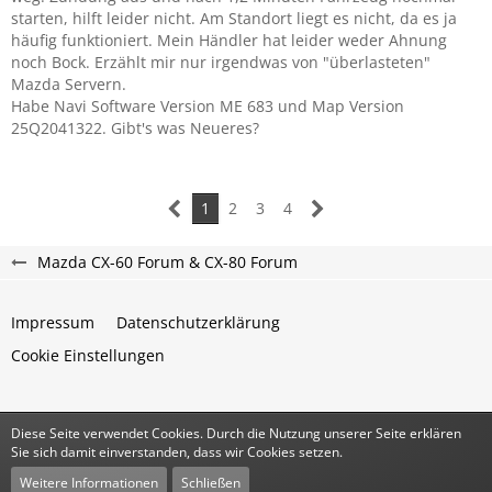
starten, hilft leider nicht. Am Standort liegt es nicht, da es ja
häufig funktioniert. Mein Händler hat leider weder Ahnung
noch Bock. Erzählt mir nur irgendwas von "überlasteten"
Mazda Servern.
Habe Navi Software Version ME 683 und Map Version
25Q2041322. Gibt's was Neueres?
1
2
3
4
Mazda CX-60 Forum & CX-80 Forum
Impressum
Datenschutzerklärung
Cookie Einstellungen
Diese Seite verwendet Cookies. Durch die Nutzung unserer Seite erklären
Community-Software:
WoltLab Suite™
Sie sich damit einverstanden, dass wir Cookies setzen.
Stil:
Classic
von
cls-design
Weitere Informationen
Schließen