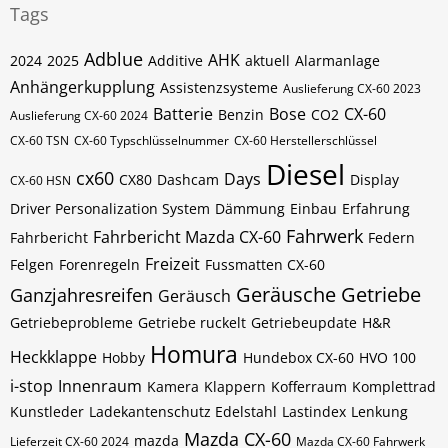
Tags
Adblue
AHK
2024
2025
Additive
aktuell
Alarmanlage
Anhängerkupplung
Assistenzsysteme
Auslieferung CX-60 2023
Batterie
Bose
CX-60
Benzin
CO2
Auslieferung CX-60 2024
CX-60​​​​ TSN
CX-60​​​​ Typschlüsselnummer
CX-60​​​​​ Herstellerschlüssel
Diesel
cx60
Days
CX80
Dashcam
Display
CX-60​​​​​ HSN
Driver Personalization System
Dämmung
Einbau
Erfahrung
Fahrwerk
Fahrbericht Mazda CX-60
Fahrbericht
Federn
Freizeit
Felgen
Forenregeln
Fussmatten CX-60
Geräusche
Getriebe
Ganzjahresreifen
Geräusch
Getriebeprobleme
Getriebe ruckelt
Getriebeupdate
H&R
Homura
Heckklappe
Hobby
Hundebox CX-60
HVO 100
i-stop
Innenraum
Kamera
Klappern
Kofferraum
Komplettrad
Kunstleder
Ladekantenschutz Edelstahl
Lastindex
Lenkung
Mazda CX-60
mazda
Lieferzeit CX-60 2024
Mazda CX-60 Fahrwerk