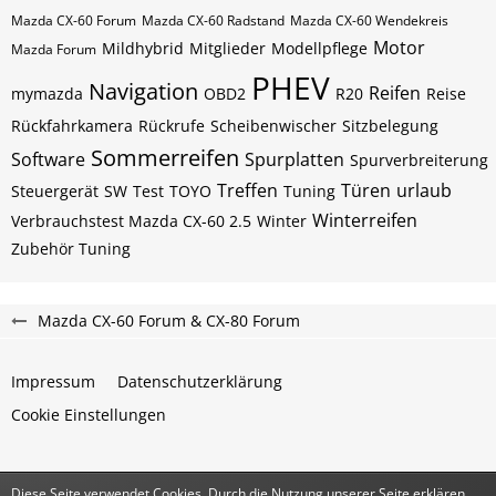
Mazda CX-60 Forum
Mazda CX-60 Radstand
Mazda CX-60 Wendekreis
Motor
Mildhybrid
Mitglieder
Modellpflege
Mazda Forum
PHEV
Navigation
Reifen
mymazda
OBD2
R20
Reise
Rückfahrkamera
Rückrufe
Scheibenwischer
Sitzbelegung
Sommerreifen
Software
Spurplatten
Spurverbreiterung
Treffen
Türen
urlaub
Steuergerät
SW
Test
TOYO
Tuning
Winterreifen
Verbrauchstest Mazda CX-60 2.5
Winter
Zubehör Tuning
Mazda CX-60 Forum & CX-80 Forum
Impressum
Datenschutzerklärung
Cookie Einstellungen
Diese Seite verwendet Cookies. Durch die Nutzung unserer Seite erklären